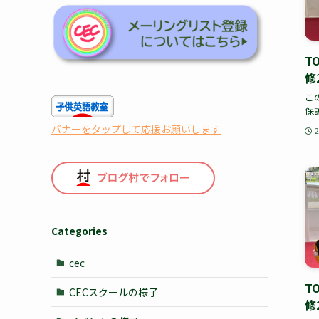
T
修
こ
保
バナーをタップして応援お願いします
Categories
cec
T
CECスクールの様子
修