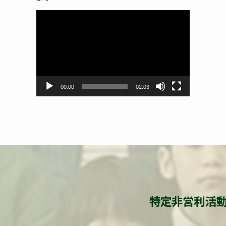
動
画
プ
レ
ー
ヤ
ー
00:00
02:03
特定非営利活動