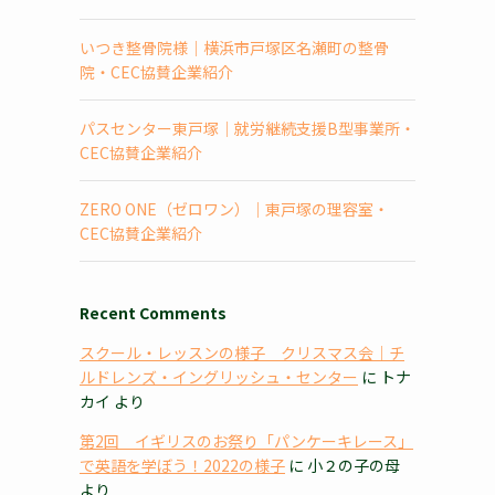
いつき整骨院様｜横浜市戸塚区名瀬町の整骨
院・CEC協賛企業紹介
パスセンター東戸塚｜就労継続支援B型事業所・
CEC協賛企業紹介
ZERO ONE（ゼロワン）｜東戸塚の理容室・
CEC協賛企業紹介
Recent Comments
スクール・レッスンの様子 クリスマス会｜チ
ルドレンズ・イングリッシュ・センター
に
トナ
カイ
より
第2回 イギリスのお祭り「パンケーキレース」
で英語を学ぼう！2022の様子
に
小２の子の母
より