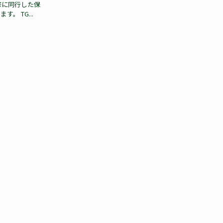
修に同行した保
。 TG...