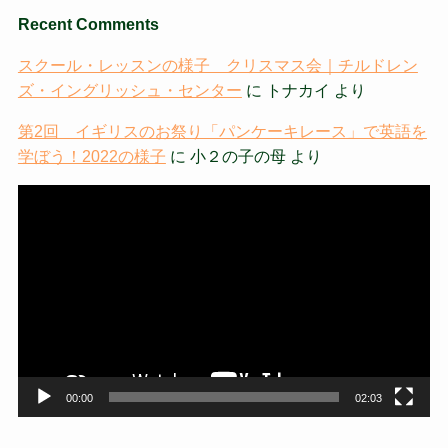
Recent Comments
スクール・レッスンの様子 クリスマス会｜チルドレン
ズ・イングリッシュ・センター
に
トナカイ
より
第2回 イギリスのお祭り「パンケーキレース」で英語を
学ぼう！2022の様子
に
小２の子の母
より
動
画
プ
レ
ー
ヤ
ー
00:00
02:03