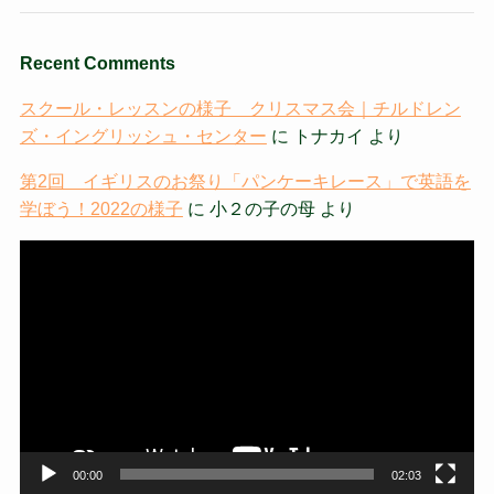
Recent Comments
スクール・レッスンの様子 クリスマス会｜チルドレン
ズ・イングリッシュ・センター
に
トナカイ
より
第2回 イギリスのお祭り「パンケーキレース」で英語を
学ぼう！2022の様子
に
小２の子の母
より
動
画
プ
レ
ー
ヤ
ー
00:00
02:03