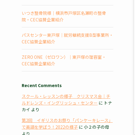
いつき整骨院様｜横浜市戸塚区名瀬町の整骨
院・CEC協賛企業紹介
パスセンター東戸塚｜就労継続支援B型事業所・
CEC協賛企業紹介
ZERO ONE（ゼロワン）｜東戸塚の理容室・
CEC協賛企業紹介
Recent Comments
スクール・レッスンの様子 クリスマス会｜チ
ルドレンズ・イングリッシュ・センター
に
トナ
カイ
より
第2回 イギリスのお祭り「パンケーキレース」
で英語を学ぼう！2022の様子
に
小２の子の母
より