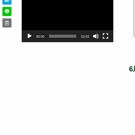
画
プ
レ
ー
ヤ
ー
00:00
02:03
6