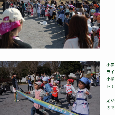
小学
ライ
小学
ト！
足が
ので