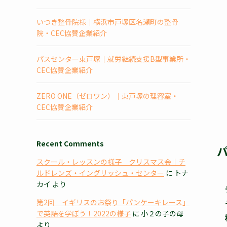
いつき整骨院様｜横浜市戸塚区名瀬町の整骨
院・CEC協賛企業紹介
パスセンター東戸塚｜就労継続支援B型事業所・
CEC協賛企業紹介
ZERO ONE（ゼロワン）｜東戸塚の理容室・
CEC協賛企業紹介
Recent Comments
スクール・レッスンの様子 クリスマス会｜チ
ルドレンズ・イングリッシュ・センター
に
トナ
カイ
より
第2回 イギリスのお祭り「パンケーキレース」
で英語を学ぼう！2022の様子
に
小２の子の母
より