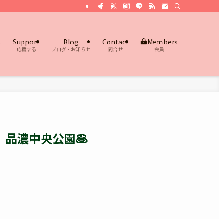
s
Support
Blog
Contact
Meｍbers
応援する
ブログ・お知らせ
問合せ
会員
｜品濃中央公園🥞