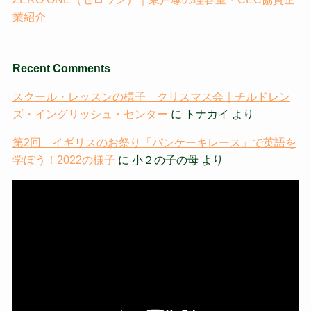
業紹介
Recent Comments
スクール・レッスンの様子 クリスマス会｜チルドレン
ズ・イングリッシュ・センター
に
トナカイ
より
第2回 イギリスのお祭り「パンケーキレース」で英語を
学ぼう！2022の様子
に
小２の子の母
より
動
画
プ
レ
ー
ヤ
ー