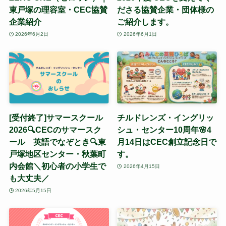
東戸塚の理容室・CEC協賛
ださる協賛企業・団体様の
企業紹介
ご紹介します。
2026年6月2日
2026年6月1日
[受付終了]サマースクール
チルドレンズ・イングリッ
2026🔍CECのサマースク
シュ・センター10周年🌸4
ール 英語でなぞとき🔍東
月14日はCEC創立記念日で
戸塚地区センター・秋葉町
す。
内会館＼初心者の小学生で
2026年4月15日
も大丈夫／
2026年5月15日