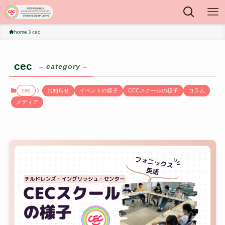
home
cec
cec
– category –
cec
お知らせ
イベントの様子
CECスクールの様子
コラム
メディア