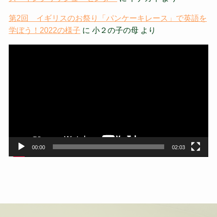
第2回 イギリスのお祭り「パンケーキレース」で英語を
学ぼう！2022の様子
に
小２の子の母
より
動
画
プ
レ
ー
ヤ
ー
00:00
02:03