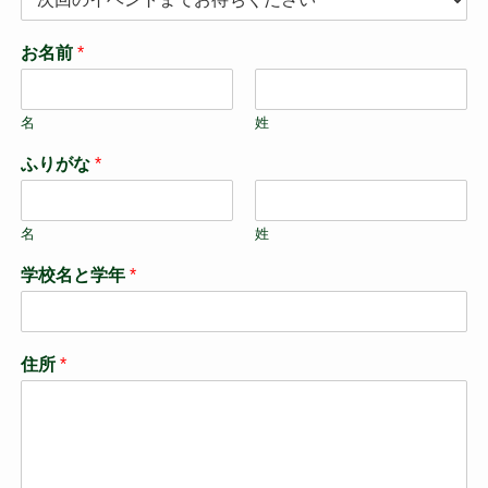
お名前
*
名
姓
ふりがな
*
名
姓
学校名と学年
*
住所
*