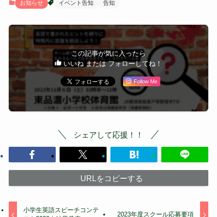
お知らせ
イベント告知
告知
この記事が気に入ったら
いいね または フォローしてね！
Follow Me
シェアして応援！！
URLをコピーする
小学生英語スピーチコンテ
2023年度スクール応募要項